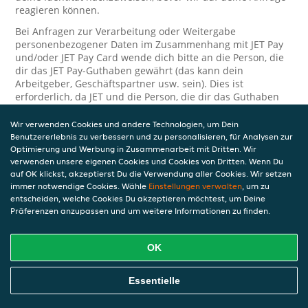
reagieren können.
Bei Anfragen zur Verarbeitung oder Weitergabe
personenbezogener Daten im Zusammenhang mit JET Pay
und/oder JET Pay Card wende dich bitte an die Person, die
dir das JET Pay-Guthaben gewährt (das kann dein
Arbeitgeber, Geschäftspartner usw. sein). Dies ist
erforderlich, da JET und die Person, die dir das Guthaben
gewährt, eine separate Verantwortung für die Verarbeitung
und den Schutz deiner personenbezogenen Daten haben.
Wir verwenden Cookies und andere Technologien, um Dein
Benutzererlebnis zu verbessern und zu personalisieren, für Analysen zur
Solltest du weitere Fragen oder Beschwerden in Bezug auf
Optimierung und Werbung in Zusammenarbeit mit Dritten. Wir
die Verarbeitung deiner personenbezogenen Daten haben,
verwenden unsere eigenen Cookies und Cookies von Dritten. Wenn Du
kontaktieren wir dich gerne. Wir würden uns auch über
auf OK klickst, akzeptierst Du die Verwendung aller Cookies. Wir setzen
Tipps oder Vorschläge zur Verbesserung unserer Erklärung
immer notwendige Cookies. Wähle
Einstellungen verwalten
, um zu
freuen.
entscheiden, welche Cookies Du akzeptieren möchtest, um Deine
Präferenzen anzupassen und um weitere Informationen zu finden.
Sicherheit
OK
JET nimmt den Schutz personenbezogener Daten sehr ernst
und daher ergreifen wir angemessene Maßnahmen, um
deine personenbezogenen Daten vor Missbrauch, Verlust,
Essentielle
unbefugtem Zugriff, unerwünschter Offenlegung und
unbefugter Änderung zu schützen. Wenn du der Meinung